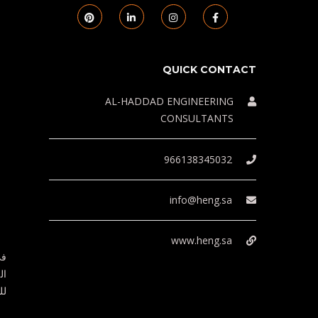
QUICK CONTACT
AL-HADDAD ENGINEERING
CONSULTANTS
966138345032
info@heng.sa
www.heng.sa
في
ال
لل