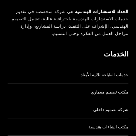
AL-HADDAD ENGINEERING CONSULTANTS
الحداد للاستشارات الهندسية
هي شركة متخصصة في تقديم
966138345032
خدمات الاستشارات الهندسية باحترافية عالية، تشمل التصميم
الهندسي، الإشراف على التنفيذ، دراسة المشاريع، وإدارة
مراحل العمل من الفكرة وحتى التسليم.
info@heng.sa
الخدمات
www.heng.sa
خدمات الطباعة ثلاثية الأبعاد
مكتب تصميم معماري
شركة تصميم داخلى
مكتب انشاءات هندسية