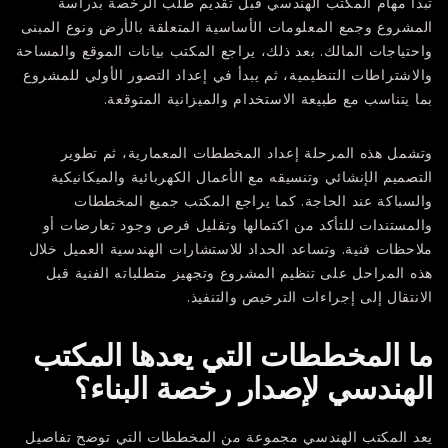
تبدأ مهام المكتب الهندسي قبل تقديم طلب الرخصة بدراسة
المشروع وجمع المعلومات الأساسية المتعلقة بالأرض ونوع المبنى
واحتياجات المالك. بعد ذلك، يراجع المكتب بيانات الموقع والمساحة
والاشتراطات التنظيمية، ثم يبدأ في إعداد التصور الأولي للمشروع
بما يتناسب مع طبيعة الاستخدام والميزانية المتوقعة.
وتشمل هذه المرحلة إعداد المخططات المعمارية، ثم تطوير
التصميم الإنشائي وتنسيقه مع الأعمال الكهربائية والميكانيكية
والسباكة عند الحاجة. كما يراجع المكتب جميع المخططات
والمستندات للتأكد من اكتمالها وتقليل فرص وجود تعارضات أو
ملاحظات فنية. وتساعد
الحداد للاستشارات الهندسية
العميل خلال
هذه المراحل على تنظيم المشروع وتجهيز متطلباته الفنية قبل
الانتقال إلى إجراءات الترخيص والتنفيذ.
ما المخططات التي يعدها المكتب
الهندسي لإصدار رخصة البناء؟
يعد المكتب الهندسي مجموعة من المخططات التي توضح تفاصيل