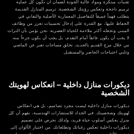
تقنيات مبتكرة ومواد عالية الجودة لضمان أن تكون كل عملية
ترميم ناجحة وتعكس رؤيتك الشخصية. ترميم المنازل القديمة
يتطلب فهماً عميقاً للتفاصيل المعمارية الأصلية والتفاني في
الحفاظ عليها، مع القدرة على إدخال تحسينات تعزز من وظائف
المبنى وتجعله أكثر ملاءمة للحياة العصرية. نحن نؤمن بأن التراث
لا يجب أن يكون عائقاً أمام التقدم، بل يجب أن يكون جزءاً منه.
من خلال مزج القديم بالجديد، نخلق مساحات تعبر عن الماضي
وتلبي احتياجات الحاضر والمستقبل.
ديكورات منازل داخلية – انعكاس لهويتك
الشخصية
ديكورات منازل داخلية ليست مجرد تصاميم، بل هي انعكاس
لهويتك وشخصيتك. في الحداد للاستشارات الهندسية، نفهم أن كل
منزل يعكس أسلوب حياة فريد، ولذلك نحرص على تصميم
ديكورات داخلية تعكس رغباتك وتطلعاتك. من اختيار الألوان إلى