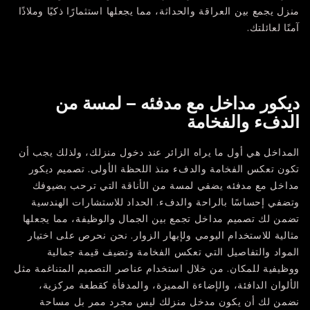
منزل يجمع بين العراقة والحداثة، مما يجعلها استثمارًا ذكيًا وملاذًا
آمنًا لعائلتك.
ديكور مداخل مع مدفئه – لمسة من
الدفء والفخامة
المداخل هي أول ما يراه الزائر عند دخول منزلك، ولذلك يجب أن
تكون تعكس الفخامة والدفء منذ اللحظة الأولى. تصميم ديكور
مداخل مع مدفئه يضفي لمسة من الأناقة التي ترحب بضيوفك
وتضفي إحساسًا بالراحة والدفء. الحداد للاستشارات الهندسية
تضمن لك تصميم مداخل تجمع بين الجمال والوظيفة، مما يجعلها
مثالية للاستخدام اليومي ولإبهار الزوار. نحن نحرص على اختيار
المواد والتفاصيل التي تعكس الفخامة وتضيف قيمة جمالية
ووظيفية للمكان. من خلال استخدام عناصر التصميم المتناغمة مثل
الألوان الدافئة، والإضاءة المميزة، والمدفأة كقطعة مركزية،
نضمن لك أن يكون مدخل منزلك ليس مجرد ممر بل مساحة