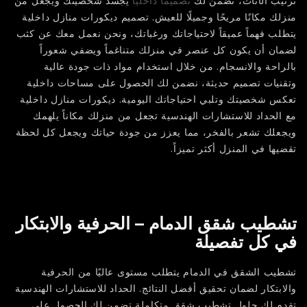
ترتيب الأثاث، نضمن لك
تصميمًا داخليًا
يجسد شخصيتك ويجعل من
منزلك مكانًا مريحًا وجميلًا للعيش. تصميم ديكورات منازل داخلية
يتطلب فهماً عميقاً لاحتياجاتك ورغباتك، ونحن نعمل معك عن كثب
لضمان أن يكون كل عنصر في منزلك متناغماً ويضفي شعوراً
بالراحة والانسجام. من خلال استخدام مواد ذات جودة عالية
وتقنيات تصميم حديثة، نضمن لك الحصول على مساحات داخلية
تعكس شخصيتك وتلبي احتياجاتك اليومية. ديكورات منازل داخلية
مع الحداد للاستشارات الهندسية تجعل من منزلك مكاناً يلهمك
ويجعلك تشعر بالفخر، مما يعزز من جودة حياتك ويجعل كل لحظة
تقضيها في المنزل أكثر تميزاً.
تشطيب شقق الدمام – الحرفية والابتكار
في كل تفصيلة
تشطيب الشقق في الدمام يتطلب مستوى عاليًا من الحرفية
والابتكار لضمان تحقيق أفضل النتائج. الحداد للاستشارات الهندسية
تقدم لك حلول تشطيب شقق متكاملة تضمن لك الحصول على