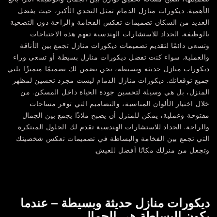
الأهمية. ديكورات منازل الدمام تمثل التحدي الأكبر، حيث يفضل
العديد من السكان تصميمات تعكس الفخامة والراحة دون التضحية
بالوظيفة. الحداد للاستشارات الهندسية تفهم هذه الاحتياجات
وتسعى دائمًا لتقديم تصميمات ديكورات منازل تجمع بين الأناقة
والعملية. سواء كنت تفضل ديكورات منازل بسيطة أو تسعى وراء
ديكورات منازل حديثة وبسيطة، نحن نضمن لك تصميمًا متميزًا يلبي
جميع توقعاتك. ديكورات منازل الدمام ليست مجرد تحسين لمظهر
المنزل، بل هي وسيلة لتحسين جودة الحياة داخل المسكن. من
خلال اختيار الألوان المناسبة، والتصاميم التي توفر مساحات
مفتوحة وعملية، يمكن للمنزل أن يصبح ملاذًا يجمع بين الجمال
والراحة. الحداد للاستشارات الهندسية تقدم لك الحلول المبتكرة
التي تجمع بين الفخامة والبساطة في تصميمات تعكس شخصيتك
وتجعل من منزلك مكانًا أفضل للعيش.
ديكورات منازل حديثة وبسيطة – عندما
يكون البساطة هي الجمال