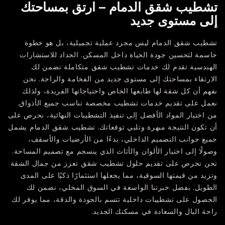
تشطيب شقق الدمام – ارتق بمساحتك
إلى مستوى جديد
تشطيب شقق الدمام ليس مجرد عملية تجميلية، بل هو خطوة
حاسمة لتحسين جودة الحياة داخل المسكن. الحداد للاستشارات
الهندسية تقدم لك خدمات تشطيب شقق متكاملة تضمن لك
الارتقاء بمساحتك إلى مستوى جديد من الفخامة والراحة. نحن
نفهم أن كل شقة لها طابعها الخاص واحتياجاتها الفريدة، ولذلك
نعمل على تقديم خدمات تشطيب مخصصة تناسب جميع الأذواق.
من اختيار المواد الأفضل إلى تنفيذ التشطيبات النهائية، نحرص على
أن تكون النتيجة مبهرة وتلبي توقعاتك. تشطيب شقق الدمام يشمل
جميع جوانب التصميم الداخلي، بدءًا من الأرضيات والأسقف،
وصولًا إلى اختيار الألوان والأثاث الذي ينسجم مع تصميم المساحة.
نحن نحرص على تقديم حلول تشطيب شقق تعزز من جمال الشقة
وتزيد من قيمتها السوقية، مما يجعلها استثمارًا ذكيًا على المدى
الطويل. بفضل خبرتنا الواسعة في السوق المحلي، نضمن لك
الحصول على تشطيبات داخلية تتسم بالجودة والدقة، مما يوفر لك
راحة البال والسعادة في مسكنك الجديد.