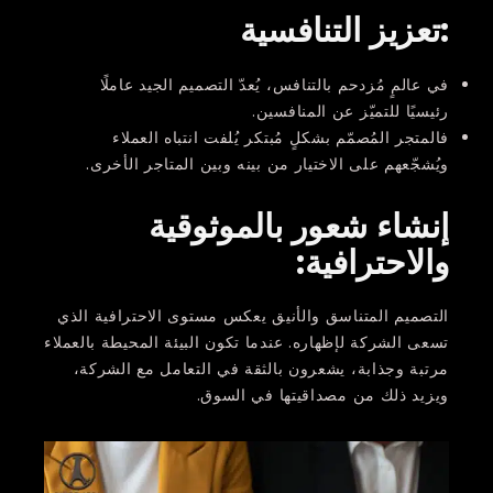
:تعزيز التنافسية
في عالمٍ مُزدحم بالتنافس، يُعدّ التصميم الجيد عاملًا
رئيسيًا للتميّز عن المنافسين.
فالمتجر المُصمّم بشكلٍ مُبتكر يُلفت انتباه العملاء
ويُشجّعهم على الاختيار من بينه وبين المتاجر الأخرى.
إنشاء شعور بالموثوقية
والاحترافية:
التصميم المتناسق والأنيق يعكس مستوى الاحترافية الذي
تسعى الشركة لإظهاره. عندما تكون البيئة المحيطة بالعملاء
مرتبة وجذابة، يشعرون بالثقة في التعامل مع الشركة،
ويزيد ذلك من مصداقيتها في السوق.