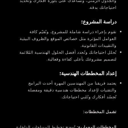
والجدول الزمني، ونُساعدك على بلورة أفكارك وتحديد
احتياجاتك بدقة.
دراسة المشروع
:
نقوم بإجراء دراسة شاملة للمشروع، ونُقيّم كافة
العوامل المؤثرة مثل خصائص الموقع والظروف البيئية
والتقييدات القانونية.
نُحلل احتياجاتك ونُحدد أفضل الحلول الهندسية المُلائمة
لتصميم مشروعك بأعلى كفاءة وفعالية.
إعداد المخططات الهندسية
:
يعتمد فريقنا من المهندسين المهرة أحدث البرامج
والتقنيات لإعداد مخططات هندسية دقيقة ومفصلة
تُجسّد أفكارك وتُلبي احتياجاتك.
تشمل المخططات:
المخططات المعمارية
:
تُوضح تخطيط المساحات الداخلية