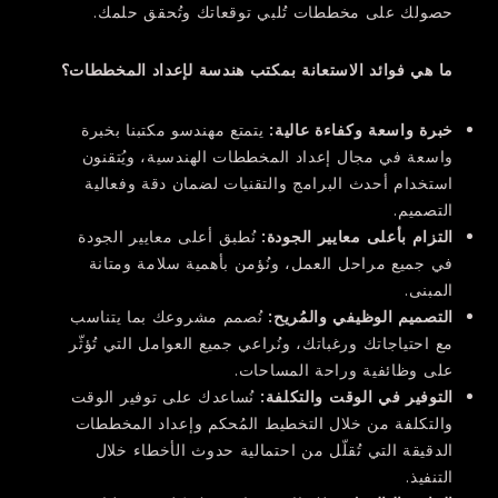
حصولك على مخططات تُلبي توقعاتك وتُحقق حلمك.
ما هي فوائد الاستعانة بمكتب هندسة لإعداد المخططات؟
خبرة واسعة وكفاءة عالية
:
يتمتع مهندسو مكتبنا بخبرة
واسعة في مجال إعداد المخططات الهندسية، ويُتقنون
استخدام أحدث البرامج والتقنيات لضمان دقة وفعالية
التصميم.
التزام بأعلى معايير الجودة
:
نُطبق أعلى معايير الجودة
في جميع مراحل العمل، ونُؤمن بأهمية سلامة ومتانة
المبنى.
التصميم الوظيفي والمُريح
:
نُصمم مشروعك بما يتناسب
مع احتياجاتك ورغباتك، ونُراعي جميع العوامل التي تُؤثّر
على وظائفية وراحة المساحات.
التوفير في الوقت والتكلفة
:
نُساعدك على توفير الوقت
والتكلفة من خلال التخطيط المُحكم وإعداد المخططات
الدقيقة التي تُقلّل من احتمالية حدوث الأخطاء خلال
التنفيذ.