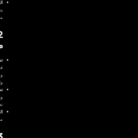
ال
يت
من
م
تص
في
وج
وا
تص
وغ
تج
ال
مع
3- تصميم المباني ال