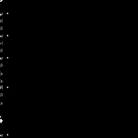
تو
ال
ال
تح
اح
ال
تع
ال
وا
وا
ال
ال
وت
4- تصميم المباني 
تح