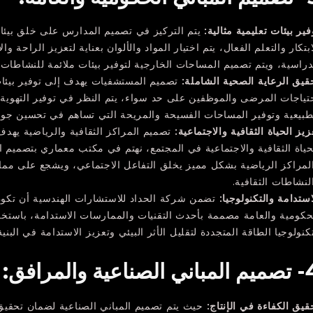
فير بيئات تعليمية مثالية:
يتم التركيز في تصميم المدارس على خلق بيئا
ابتكار والتعلم الفعال، يتم اختيار المواد والألوان بعناية لتعزيز الراحة و
دراسية، ويتم تصميم المساحات الخارجية لتوفير بيئات ملائمة للنشاطات 
قيق الرعاية الصحية الشاملة:
تصميم المستشفيات يهدف إلى توفير بيئات 
تياجات المرضى والموظفين على حد سواء، يتم النظر في توفير التهوية ا
طبيعية وتوفير المساحات الفسيحة والمريحة التي تساهم في تحسين جودة
زيز الحياة الثقافية والاجتماعية:
تصميم المراكز الثقافية والرياضية يهدف
حياة الثقافية والاجتماعية في المجتمع، نهتم في مكتب معماري بتصميم ا
لمراكز الرياضية بشكل مميز يخلق التفاعل الاجتماعي، ويشجع على مما
لنشاطات الثقافية.
استدامة والتكنولوجيا:
تضمن شركة الحداد للاستشارات الهندسية أن تكون
حكومية والعامة مصممة بأحدث التقنيات والممارسات الاستدامة، باستخدا
كنولوجيا الطاقة المتجددة لتقليل الأثر البيئي وتعزيز الاستدامة في البنية
الصناعية والمرافق:
قيق الكفاءة في الإنتاج:
حيث يتم تصميم المباني الصناعية لضمان تحقي