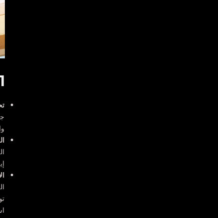
1- ا
تح
جل
وا
ال
ال
إي
ال
ال
تو
اس