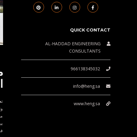
QUICK CONTACT
AL-HADDAD ENGINEERING
CONSULTANTS
م
966138345032
ا
info@heng.sa
تع
www.heng.sa
وت
مح
بي
في