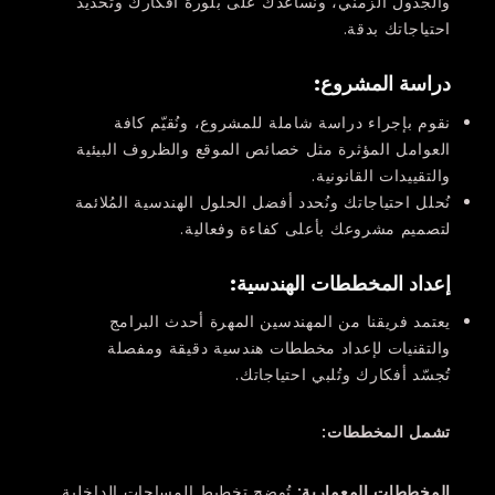
والجدول الزمني، ونُساعدك على بلورة أفكارك وتحديد
احتياجاتك بدقة.
دراسة المشروع
:
نقوم بإجراء دراسة شاملة للمشروع، ونُقيّم كافة
العوامل المؤثرة مثل خصائص الموقع والظروف البيئية
والتقييدات القانونية.
نُحلل احتياجاتك ونُحدد أفضل الحلول الهندسية المُلائمة
لتصميم مشروعك بأعلى كفاءة وفعالية.
إعداد المخططات الهندسية
:
يعتمد فريقنا من المهندسين المهرة أحدث البرامج
والتقنيات لإعداد مخططات هندسية دقيقة ومفصلة
تُجسّد أفكارك وتُلبي احتياجاتك.
تشمل المخططات:
المخططات المعمارية
:
تُوضح تخطيط المساحات الداخلية