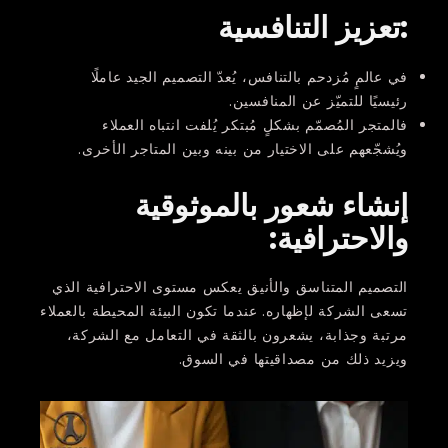
:تعزيز التنافسية
في عالمٍ مُزدحم بالتنافس، يُعدّ التصميم الجيد عاملًا
رئيسيًا للتميّز عن المنافسين.
فالمتجر المُصمّم بشكلٍ مُبتكر يُلفت انتباه العملاء
ويُشجّعهم على الاختيار من بينه وبين المتاجر الأخرى.
إنشاء شعور بالموثوقية
والاحترافية:
التصميم المتناسق والأنيق يعكس مستوى الاحترافية الذي
تسعى الشركة لإظهاره. عندما تكون البيئة المحيطة بالعملاء
مرتبة وجذابة، يشعرون بالثقة في التعامل مع الشركة،
ويزيد ذلك من مصداقيتها في السوق.