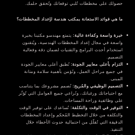
حصولك على مخططات تُلبي توقعاتك وتُحقق حلمك.
ما هي فوائد الاستعانة بمكتب هندسة لإعداد المخططات؟
خبرة واسعة وكفاءة عالية
:
يتمتع مهندسو مكتبنا بخبرة
واسعة في مجال إعداد المخططات الهندسية، ويُتقنون
استخدام أحدث البرامج والتقنيات لضمان دقة وفعالية
التصميم.
التزام بأعلى معايير الجودة
:
نُطبق أعلى معايير الجودة
في جميع مراحل العمل، ونُؤمن بأهمية سلامة ومتانة
المبنى.
التصميم الوظيفي والمُريح
:
نُصمم مشروعك بما يتناسب
مع احتياجاتك ورغباتك، ونُراعي جميع العوامل التي تُؤثّر
على وظائفية وراحة المساحات.
التوفير في الوقت والتكلفة
:
نُساعدك على توفير الوقت
والتكلفة من خلال التخطيط المُحكم وإعداد المخططات
الدقيقة التي تُقلّل من احتمالية حدوث الأخطاء خلال
التنفيذ.